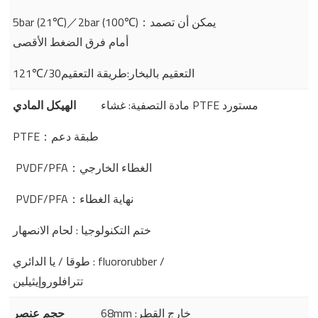
5bar (21℃)／2bar (100℃)：يمكن أن تصمد
أمام فرق الضغط الأقصى
121℃/30التعقيم بالبخار:طريقة التعقيم
مادة التصفية: غشاء PTFE مستورد
الهيكل المادي
PTFE：طبقة دعم
PVDF/PFA：الغطاء الخارجي
PVDF/PFA：نهاية الغطاء
ختم التكنولوجيا : لحام الانصهار
طوقا / يا الدائري : fluororubber /
تترافلوروإيثيلين
68mm :خارج القطر
حجم عنصر