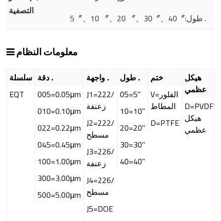
التصفية
5〞、10 〞、20 〞、30〞、40〞:طول .
معلومات النظام
هيكل
ختم
طول .
واجهة .
دقة .
سلسلة
عظمي
V=الفلور
05=5"
J1=222/
005=0.05μm
EQT
D=PVDF
المطاط
زعنفة
010=0.10μm
10=10"
هيكل
J2=222/
D=PTFE
022=0.22μm
20=20"
عظمي
مسطح
045=0.45μm
30=30"
J3=226/
100=1.00μm
40=40"
زعنفة
300=3.00μm
J4=226/
مسطح
500=5.00μm
J5=DOE