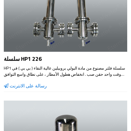
سلسلة HP1 226
HP1 سلسلة فلتر مصنوع من مادة البولي بروبيلين عالية النقاء ( بي بي ) في
وقت واحد حقن صب . انخفاض هطول الأمطار ، على نطاق واسع التوافق
الكيميائي ، تصميم مضغوط ، سهلة التركيب . فائدة نموذج مناسبة لأنّ ترشيح
رسالة على الانترنت
مختلف السوائل .