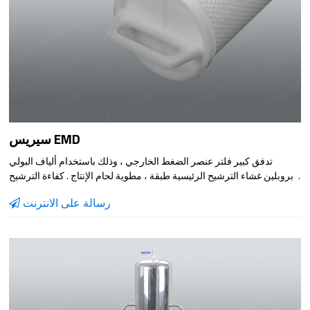
سيريس EMD
تدفق كبير فلتر عنصر الضغط الخارجي ، وذلك باستخدام ألياف البولي
بروبلين غشاء الترشيح الرئيسية طبقة ، مطوية لحام الإنتاج . كفاءة الترشيح
يمكن أن تصل إلى أكثر من 99 ٪ ، تصفية منطقة كبيرة ، وارتفاع قدرة تحمل
رسالة على الانترنت
التلوث ، تدفق كبير . يقلل بشكل فعال من عدد من المرشحات والمساحة
المطلوبة . فائدة نموذج يستخدم على نطاق واسع في تصفية الأمن ، تعميم
تصفية المياه ، السائل إزالة النجاسة الترشيح في مختلف الصناعات