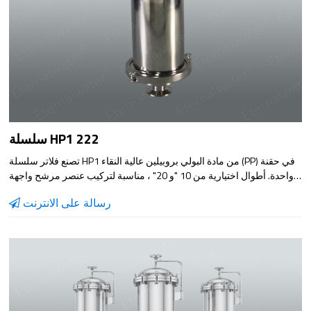
سلسلة HP1 222
تصنع فلاتر سلسلة HP1 من مادة البولي بروبيلين عالية النقاء (PP) في حقنة
واحدة. أطوال اختيارية من 10 "و 20" ، مناسبة لتركيب عنصر مرشح واجهة
222. ترسيب منخفض ، توافق كيميائي واسع ، تصميم مضغوط وسهل
رسالة على الانترنت
التركيب. مناسب لترشيح أنواع مختلفة من السوائل.