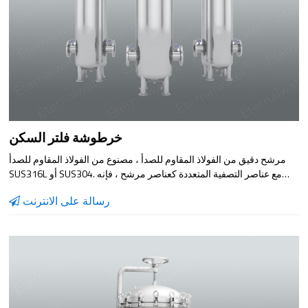
خرطوشة فلتر السكن
مرشح دقيق من الفولاذ المقاوم للصدأ ، مصنوع من الفولاذ المقاوم للصدأ
SUS316L أو SUS304. مع عناصر التصفية المتعددة كعناصر مرشح ، فإنه
يتميز بدقة الترشيح العالية ، وسرعة الترشيح السريعة ، وعدم التسرب ،
رسالة على الانترنت
ومقاومة الأحماض والقلويات ، ومقاومة التآكل ، والتنظيف المريح. من أجل
منع الجسيمات المعلقة التي لم تتم إزالتها بالكامل أو التي تم إنشاؤها حديثًا
في المعالجة المسبقة من الدخول إلى نظام التناضح العكسي ، ولحماية
مضخة الضغط العالي وغشاء التناضح العكسي ، يتم عادةً تثبيت مرشح أمان
من نوع المرشح قبل يدخل ماء التناضح العكسي إلى الماء. إنها معدات
ترشيح مثالية للطب الحيوي والبيرة والمشروبات والصناعات الكيماوية
ومعالجة المياه والصناعات الأخرى