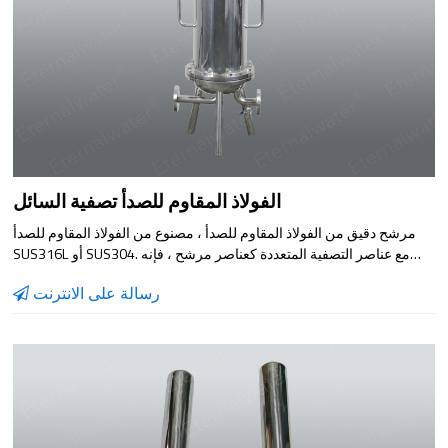
الفولاذ المقاوم للصدأ تصفية السائل
مرشح دقيق من الفولاذ المقاوم للصدأ ، مصنوع من الفولاذ المقاوم للصدأ
SUS316L أو SUS304. مع عناصر التصفية المتعددة كعناصر مرشح ، فإنه
يتميز بدقة الترشيح العالية ، وسرعة الترشيح السريعة ، وعدم التسرب ،
رسالة على الانترنت
ومقاومة الأحماض والقلويات ، ومقاومة التآكل ، والتنظيف المريح. من أجل
منع الجسيمات المعلقة التي لم تتم إزالتها بالكامل أو التي تم إنشاؤها حديثًا
في المعالجة المسبقة من الدخول إلى نظام التناضح العكسي ، ولحماية
مضخة الضغط العالي وغشاء التناضح العكسي ، يتم عادةً تثبيت مرشح أمان
من نوع المرشح قبل يدخل ماء التناضح العكسي إلى الماء. إنها معدات
ترشيح مثالية للطب الحيوي والبيرة والمشروبات والصناعات الكيماوية
ومعالجة المياه والصناعات الأخرى