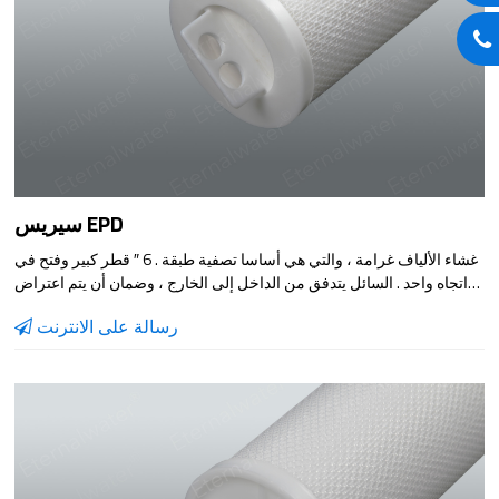
سيريس EPD
غشاء الألياف غرامة ، والتي هي أساسا تصفية طبقة . 6 ″ قطر كبير وفتح في
اتجاه واحد . السائل يتدفق من الداخل إلى الخارج ، وضمان أن يتم اعتراض
الجسيمات داخل فلتر عنصر . تصفية منطقة كبيرة ، وارتفاع قدرة تحمل
رسالة على الانترنت
التلوث ، تدفق كبير . فائدة نموذج يمكن أن ينقذ كثيرا من تكلفة الاستثمار في
المعدات ، ويمكن استخدامها على نطاق واسع في صندوق الترشيح ، تصفية
المياه المتداولة ، السائل إزالة النجاسة الترشيح في مختلف الصناعات .