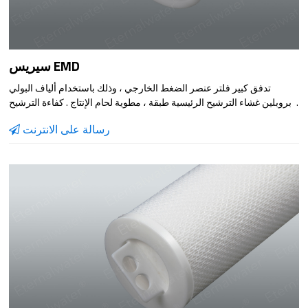
سيريس EMD
تدفق كبير فلتر عنصر الضغط الخارجي ، وذلك باستخدام ألياف البولي
بروبلين غشاء الترشيح الرئيسية طبقة ، مطوية لحام الإنتاج . كفاءة الترشيح
يمكن أن تصل إلى أكثر من 99 ٪ ، تصفية منطقة كبيرة ، وارتفاع قدرة تحمل
رسالة على الانترنت
التلوث ، تدفق كبير . يقلل بشكل فعال من عدد من المرشحات والمساحة
المطلوبة . فائدة نموذج يستخدم على نطاق واسع في تصفية الأمن ، تعميم
تصفية المياه ، السائل إزالة النجاسة الترشيح في مختلف الصناعات