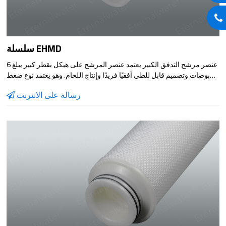
سلسلة EHMD
عنصر مرشح التدفق الكبير يعتمد عنصر المرشح على هيكل بقطر كبير يبلغ 6
بوصات وتصميم قابل للطي أفقيًا فريدًا وإنتاج اللحام. وهو يعتمد نوع ضغط
خارجي ، مع كفاءة ترشيح تزيد عن 99٪ ، ومنطقة ترشيح كبيرة ، وعقد عالي
رسالة على الانترنت
للأوساخ السعة ، وتدفق كبير.تقليل الكمية والمساحة المطلوبة بشكل
فعال.يستخدم على نطاق واسع في العديد من الصناعات من أجل الترشيح
الأمني ، وترشيح المياه المتداولة ، وترشيح إزالة الشوائب السائلة.