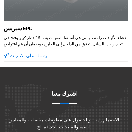
سيريس EPD
غشاء الألياف غرامة ، والتي هي أساسا تصفية طبقة . 6 ″ قطر كبير وفتح في
اتجاه واحد . السائل يتدفق من الداخل إلى الخارج ، وضمان أن يتم اعتراض
الجسيمات داخل فلتر عنصر . تصفية منطقة كبيرة ، وارتفاع قدرة تحمل
رسالة على الانترنت
التلوث ، تدفق كبير . فائدة نموذج يمكن أن ينقذ كثيرا من تكلفة الاستثمار في
المعدات ، ويمكن استخدامها على نطاق واسع في صندوق الترشيح ، تصفية
المياه المتداولة ، السائل إزالة النجاسة الترشيح في مختلف الصناعات .
اشترك معنا
الانضمام إلينا ، والحصول على معلومات مفصلة ، والمعايير
التقنية والمنتجات الجديدة الخ