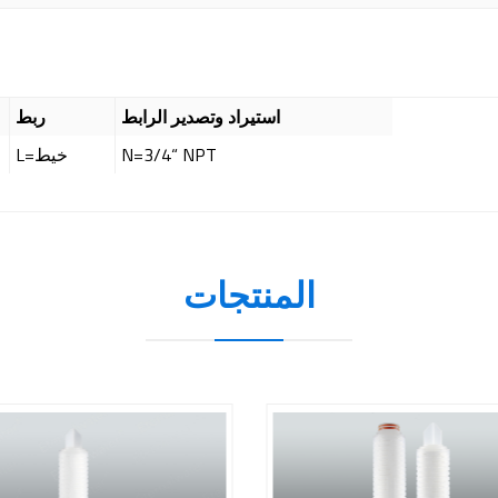
استيراد وتصدير الرابط
ربط
N=3/4“ NPT
L=خيط
المنتجات