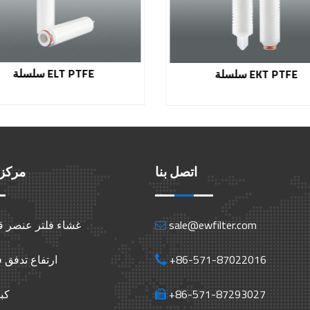
سلسلة ELT PTFE
سلسلة EKT PTFE
اتصل بنا
مركز 
sale@ewfilter.com
غشاء فلتر عنصر ق
+86-571-87022016
ارتفاع تدفق 
+86-571-87293027
كب