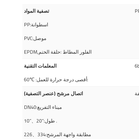
تصفية المواد
PP:اسطوانة
PVC:موصل
EPDM,الفلور المطاط :حلقة الختم
المعلمات التقنية
60℃ :أقصى درجة حرارة للعمل:
ة
اتصال مرشح (عنصر التصفية)
DN40:ميناء التفريغ
10”、20”:طول .
226、334:مطابقة واجهة المرشح