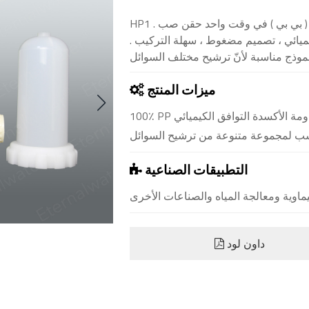
HP1 سلسلة فلتر مصنوع من مادة البولي بروبيلين عالية النقاء ( بي بي ) في وقت واحد حقن صب .
ميائي ، تصميم مضغوط ، سهلة التركيب .
ميزات المنتج
100٪ PP نقي ، ترسيب أيوني منخفض للغاية مقاومة التآكل ، مقاومة الأكسدة التوافق الكيميائي
اسب لمجموعة متنوعة من ترشيح السوائل
التطبيقات الصناعية
ماوية ومعالجة المياه والصناعات الأخرى
داون لود