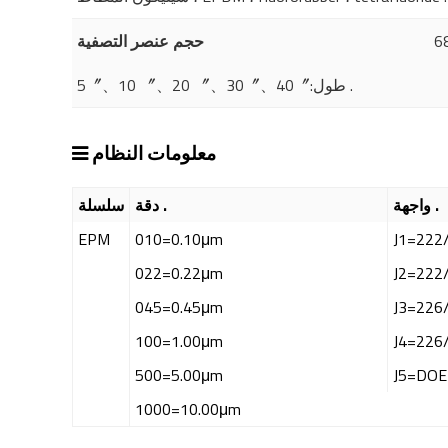
حجم عنصر التصفية
5〞、10 〞、20 〞、30〞、40〞:طول .
معلومات النظام
واجهة .
دقة .
سلسلة
EPM
010=0.10μm
022=0.22μm
045=0.45μm
100=1.00μm
500=5.00μm
J5=DOE
1000=10.00μm