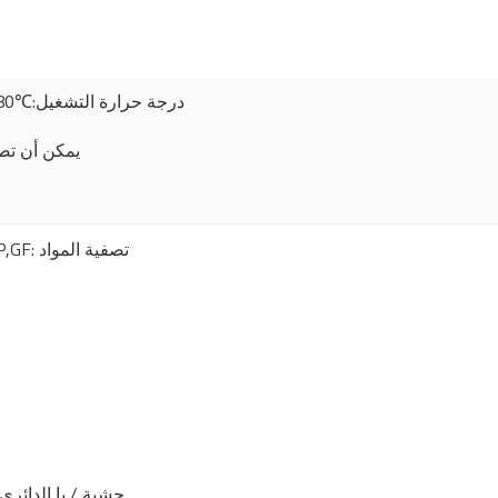
≤80℃:درجة حرارة التشغيل
 (21℃)／2.4bar (80
PP,GF: تصفية المواد
سيليكون المطاط ، EPDM ، fluororubber ، tetrafluoride :حشية / يا الدائري