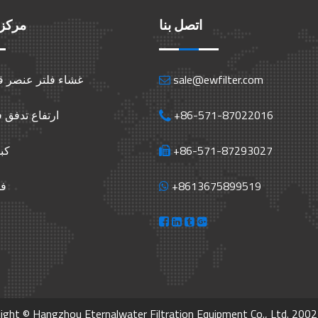
اتصل بنا
مركز 
sale@ewfilter.com
غشاء فلتر عنصر ق
+86-571-87022016
ارتفاع تدفق 
+86-571-87293027
كب
+8613675899519
فل
ight © Hangzhou Eternalwater Filtration Equipment Co., Ltd. 200