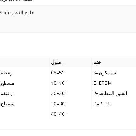
68mm :خارج القطر
ختم
طول .
S=سيليكون
05=5"
J1=222/زعنفة
E=EPDM
10=10"
J2=222/مسطح
V=الفلور المطاط
20=20"
J3=226/زعنفة
D=PTFE
30=30"
J4=226/مسطح
40=40"