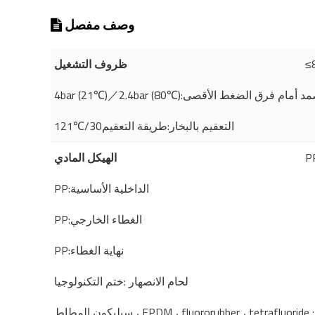
وصف مفصل
ظروف التشغيل
4bar℃):يمكن أن تصمد أمام فرق الضغط الأقصى
121℃/30التعقيم بالبخار:طريقة التعقيم
الهيكل المادي
PP:الداخلية الأساسية
PP:الغطاء الخارجي
PP:نهاية الغطاء
لحام الانصهار :ختم التكنولوجيا