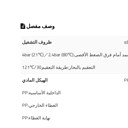
وصف مفصل
ظروف التشغيل
4bar℃):يمكن أن تصمد أمام فرق الضغط الأقصى
121℃/30التعقيم بالبخار:طريقة التعقيم
الهيكل المادي
PP:الداخلية الأساسية
PP:الغطاء الخارجي
PP:نهاية الغطاء