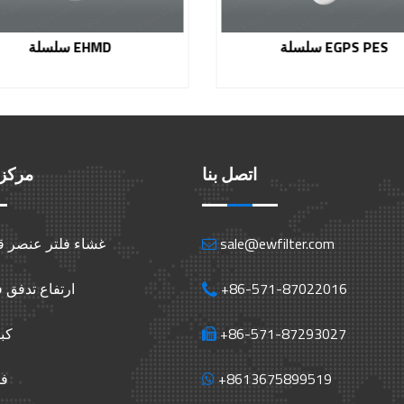
سلسلة EGPS PES
اتصل بنا
مركز 
sale@ewfilter.com
غشاء فلتر عنصر ق
+86-571-87022016
ارتفاع تدفق 
+86-571-87293027
كب
+8613675899519
فل