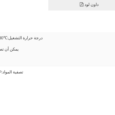
داون لود
≤80℃:درجة حرارة التشغيل
 (21℃)／2.4bar (80
PP:تصفية المواد