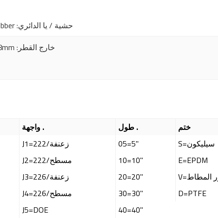
سيليكون المطاط ، EPDM ، fluororubber ، تفلون fluororubber :حشية / يا الدائري
68mm :خارج القطر
ختم
طول .
واجهة .
S=سيليكون
05=5"
J1=222/زعنفة
E=EPDM
10=10"
J2=222/مسطح
لور المطاط
20=20"
J3=226/زعنفة
D=PTFE
30=30"
J4=226/مسطح
J5=DOE
40=40"