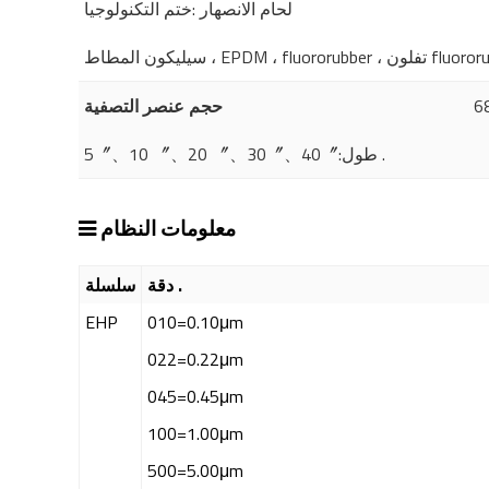
لحام الانصهار :ختم التكنولوجيا
حجم عنصر التصفية
5〞、10 〞、20 〞、30〞、40〞:طول .
معلومات النظام
دقة .
سلسلة
EHP
010=0.10μm
022=0.22μm
045=0.45μm
100=1.00μm
500=5.00μm