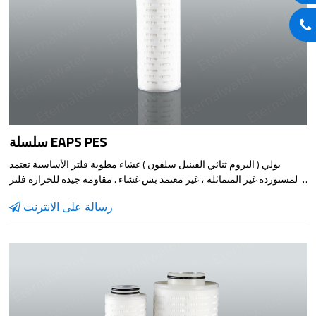
سلسلة EAPS PES
بولي ( البروم ثنائي الفينيل سلفون ) غشاء مطوية فلتر الأساسية تعتمد
المستوردة غير المتماثلة ، غير معتمد بس غشاء . مقاومة جيدة للحرارة فلتر
عنصر يمكن تعقيمها بالبخار عدة مرات ، وسلامة اختبار قبل مغادرة المصنع
رسالة على الانترنت
يضمن جودة عالية من المنتجات .