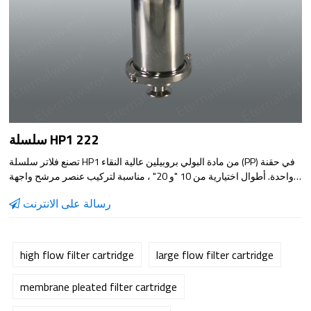
سلسلة HP1 222
تصنع فلاتر سلسلة HP1 من مادة البولي بروبيلين عالية النقاء (PP) في حقنة
واحدة. أطوال اختيارية من 10 "و 20" ، مناسبة لتركيب عنصر مرشح واجهة
222. ترسيب منخفض ، توافق كيميائي واسع ، تصميم مضغوط وسهل
رسالة على الانترنت
التركيب. مناسب لترشيح أنواع مختلفة من السوائل.
high flow filter cartridge
large flow filter cartridge
membrane pleated filter cartridge