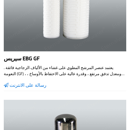
سيريس EBG GF
. يعتمد عنصر المرشح المطوي على غشاء من الألياف الزجاجية فائقة
النعومة (GF) ، ومعدل تدفق مرتفع ، وقدرة عالية على الاحتفاظ بالأوساخ ،
وتأثير الامتزاز ، وتأثير الاحتفاظ الجيد ، وخصائص الترشيح المنخفضة ، مما
رسالة على الانترنت
يجعله عنصر مرشح ترشيح مسبق فعال. يضمن اختبار النزاهة قبل مغادرة
المصنع الجودة العالية للمنتج.