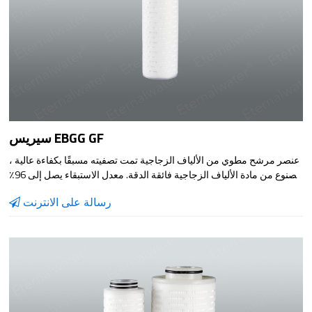
سيريس EBGG GF
عنصر مرشح مطوي من الألياف الزجاجية تمت تصفيته مسبقًا بكفاءة عالية ،
مصنوع من مادة الألياف الزجاجية فائقة الدقة. معدل الاستبقاء يصل إلى 96٪
، مما يحمي بشكل فعال عنصر مرشح التعقيم النهائي ، ومناسب للمعالجة
رسالة على الانترنت
المسبقة للغاز والترشيح الدقيق