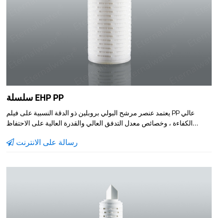
سلسلة EHP PP
يعتمد عنصر مرشح البولي بروبلين ذو الدقة النسبية على فيلم PP عالي
الكفاءة ، وخصائص معدل التدفق العالي والقدرة العالية على الاحتفاظ
بالأوساخ تجعله أكثر عناصر مرشح الترشيح المسبق اقتصادا
رسالة على الانترنت