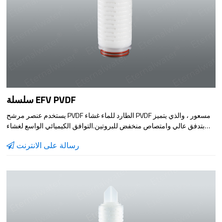
سلسلة EFV PVDF
يستخدم عنصر مرشح PVDF الطارد للماء غشاء PVDF مسعور ، والذي يتميز
بتدفق عالي وامتصاص منخفض للبروتين.التوافق الكيميائي الواسع لغشاء
PVDF المضاد للماء يجعل عنصر المرشح مناسبًا لمختلف الأحماض
رسالة على الانترنت
والقلويات. ترشيح المحلول