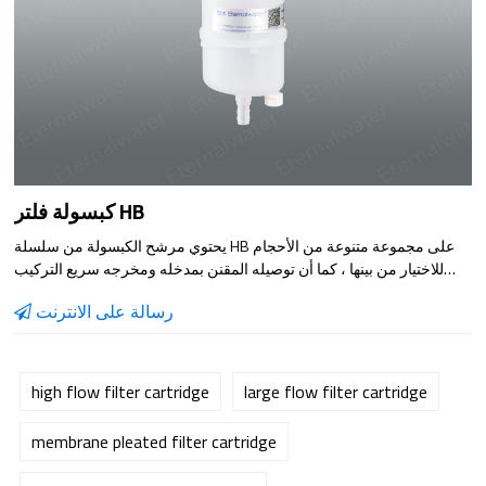
كبسولة فلتر HB
يحتوي مرشح الكبسولة من سلسلة HB على مجموعة متنوعة من الأحجام
للاختيار من بينها ، كما أن توصيله المقنن بمدخله ومخرجه سريع التركيب
وسهل الاستخدام. يمكن تكوين عنصر المرشح الداخلي وفقًا لخصائص مادة
رسالة على الانترنت
المرشح ومواد الغشاء المناسبة ، والتي لها نطاق واسع جدًا من قابلية
التطبيق ، وهي مناسبة بشكل خاص لترشيح الجرعات الصغيرة من مادة
السائل
high flow filter cartridge
large flow filter cartridge
membrane pleated filter cartridge