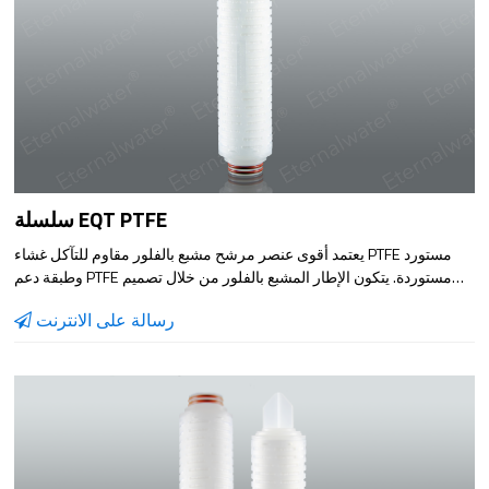
سلسلة EQT PTFE
يعتمد أقوى عنصر مرشح مشبع بالفلور مقاوم للتآكل غشاء PTFE مستورد
وطبقة دعم PTFE مستوردة. يتكون الإطار المشبع بالفلور من خلال تصميم
هيكل خاص.لديها تدفق عالي ، ومعدل تدفق مرتفع وعمر طويل ، والتي يمكن
رسالة على الانترنت
أن تلبي الترشيح في معظم البيئات القاسية. تتميز بمقاومة فائقة للتآكل
ومتانة في بيئة حمضية وقلوية شديدة التآكل.