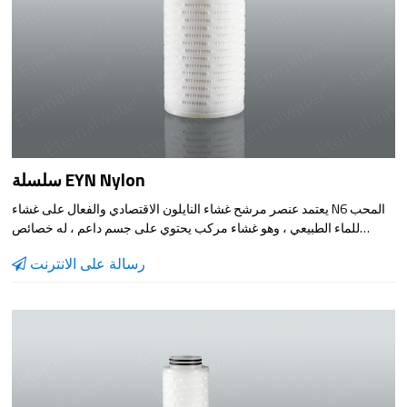
سلسلة EYN Nylon
يعتمد عنصر مرشح غشاء النايلون الاقتصادي والفعال على غشاء N6 المحب
للماء الطبيعي ، وهو غشاء مركب يحتوي على جسم داعم ، له خصائص
ميكانيكية جيدة ومقاومة لدرجة الحرارة.
رسالة على الانترنت