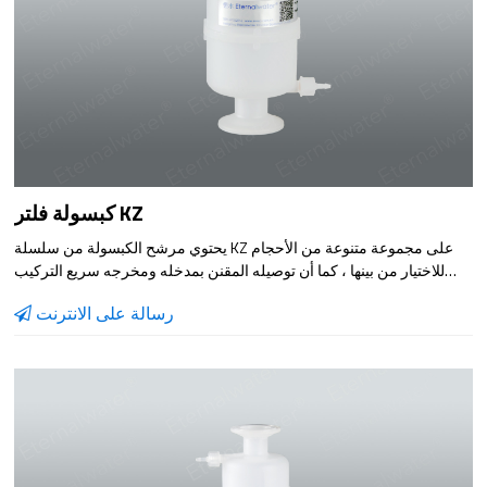
كبسولة فلتر KZ
يحتوي مرشح الكبسولة من سلسلة KZ على مجموعة متنوعة من الأحجام
للاختيار من بينها ، كما أن توصيله المقنن بمدخله ومخرجه سريع التركيب
وسهل الاستخدام. يمكن تكوين عنصر المرشح الداخلي وفقًا لخصائص مادة
رسالة على الانترنت
المرشح ومواد الغشاء المناسبة ، والتي لها نطاق واسع جدًا من قابلية
التطبيق ، وهي مناسبة بشكل خاص لترشيح الجرعات الصغيرة من مادة
السائل