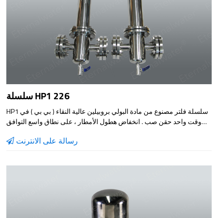
سلسلة HP1 226
HP1 سلسلة فلتر مصنوع من مادة البولي بروبيلين عالية النقاء ( بي بي ) في
وقت واحد حقن صب . انخفاض هطول الأمطار ، على نطاق واسع التوافق
الكيميائي ، تصميم مضغوط ، سهلة التركيب . فائدة نموذج مناسبة لأنّ ترشيح
رسالة على الانترنت
مختلف السوائل .