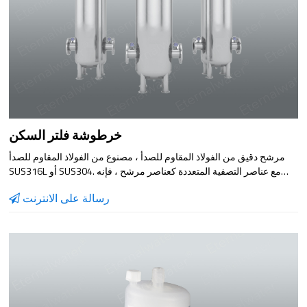
خرطوشة فلتر السكن
مرشح دقيق من الفولاذ المقاوم للصدأ ، مصنوع من الفولاذ المقاوم للصدأ
SUS316L أو SUS304. مع عناصر التصفية المتعددة كعناصر مرشح ، فإنه
يتميز بدقة الترشيح العالية ، وسرعة الترشيح السريعة ، وعدم التسرب ،
رسالة على الانترنت
ومقاومة الأحماض والقلويات ، ومقاومة التآكل ، والتنظيف المريح. من أجل
منع الجسيمات المعلقة التي لم تتم إزالتها بالكامل أو التي تم إنشاؤها حديثًا
في المعالجة المسبقة من الدخول إلى نظام التناضح العكسي ، ولحماية
مضخة الضغط العالي وغشاء التناضح العكسي ، يتم عادةً تثبيت مرشح أمان
من نوع المرشح قبل يدخل ماء التناضح العكسي إلى الماء. إنها معدات
ترشيح مثالية للطب الحيوي والبيرة والمشروبات والصناعات الكيماوية
ومعالجة المياه والصناعات الأخرى