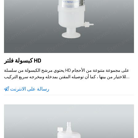
كبسولة فلتر HD
يحتوي مرشح الكبسولة من سلسلة HD على مجموعة متنوعة من الأحجام
للاختيار من بينها ، كما أن توصيله المقنن بمدخله ومخرجه سريع التركيب
وسهل الاستخدام. يمكن تكوين عنصر المرشح الداخلي وفقًا لخصائص مادة
رسالة على الانترنت
المرشح ومواد الغشاء المناسبة ، والتي لها نطاق واسع جدًا من قابلية
التطبيق ، وهي مناسبة بشكل خاص لترشيح الجرعات الصغيرة من مادة
السائل