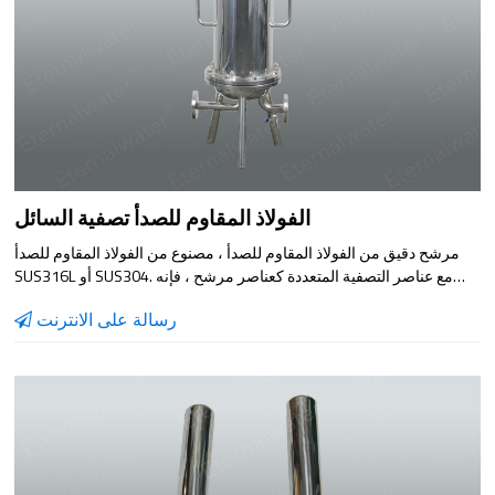
الفولاذ المقاوم للصدأ تصفية السائل
مرشح دقيق من الفولاذ المقاوم للصدأ ، مصنوع من الفولاذ المقاوم للصدأ
SUS316L أو SUS304. مع عناصر التصفية المتعددة كعناصر مرشح ، فإنه
يتميز بدقة الترشيح العالية ، وسرعة الترشيح السريعة ، وعدم التسرب ،
رسالة على الانترنت
ومقاومة الأحماض والقلويات ، ومقاومة التآكل ، والتنظيف المريح. من أجل
منع الجسيمات المعلقة التي لم تتم إزالتها بالكامل أو التي تم إنشاؤها حديثًا
في المعالجة المسبقة من الدخول إلى نظام التناضح العكسي ، ولحماية
مضخة الضغط العالي وغشاء التناضح العكسي ، يتم عادةً تثبيت مرشح أمان
من نوع المرشح قبل يدخل ماء التناضح العكسي إلى الماء. إنها معدات
ترشيح مثالية للطب الحيوي والبيرة والمشروبات والصناعات الكيماوية
ومعالجة المياه والصناعات الأخرى