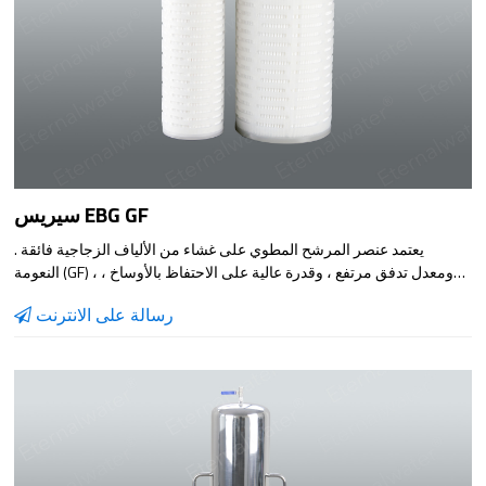
سيريس EBG GF
. يعتمد عنصر المرشح المطوي على غشاء من الألياف الزجاجية فائقة
النعومة (GF) ، ومعدل تدفق مرتفع ، وقدرة عالية على الاحتفاظ بالأوساخ ،
وتأثير الامتزاز ، وتأثير الاحتفاظ الجيد ، وخصائص الترشيح المنخفضة ، مما
رسالة على الانترنت
يجعله عنصر مرشح ترشيح مسبق فعال. يضمن اختبار النزاهة قبل مغادرة
المصنع الجودة العالية للمنتج.