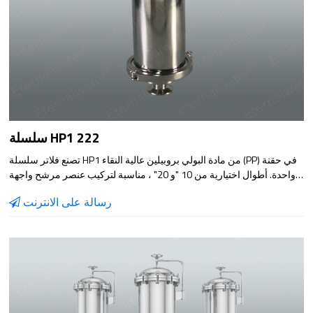
سلسلة HP1 222
تصنع فلاتر سلسلة HP1 من مادة البولي بروبيلين عالية النقاء (PP) في حقنة
واحدة. أطوال اختيارية من 10 "و 20" ، مناسبة لتركيب عنصر مرشح واجهة
222. ترسيب منخفض ، توافق كيميائي واسع ، تصميم مضغوط وسهل
رسالة على الانترنت
التركيب. مناسب لترشيح أنواع مختلفة من السوائل.