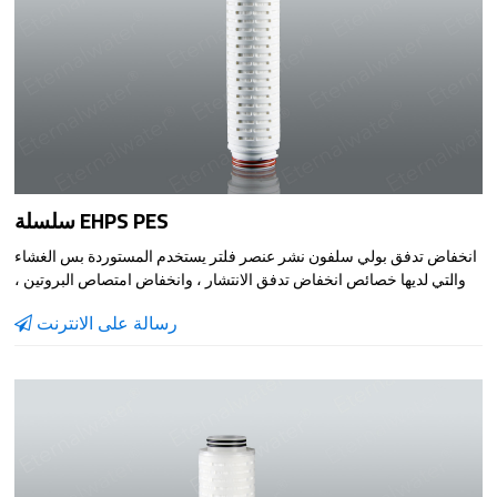
سلسلة EHPS PES
انخفاض تدفق بولي سلفون نشر عنصر فلتر يستخدم المستوردة بس الغشاء
، والتي لديها خصائص انخفاض تدفق الانتشار ، وانخفاض امتصاص البروتين ،
وارتفاع معدل الاحتفاظ . مقاومة جيدة للحرارة فلتر عنصر يمكن تعقيمها
رسالة على الانترنت
بالبخار عدة مرات ، وسلامة اختبار قبل مغادرة المصنع لضمان جودة المنتج .