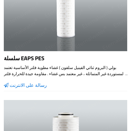
سلسلة EAPS PES
بولي ( البروم ثنائي الفينيل سلفون ) غشاء مطوية فلتر الأساسية تعتمد
المستوردة غير المتماثلة ، غير معتمد بس غشاء . مقاومة جيدة للحرارة فلتر
عنصر يمكن تعقيمها بالبخار عدة مرات ، وسلامة اختبار قبل مغادرة المصنع
رسالة على الانترنت
يضمن جودة عالية من المنتجات .