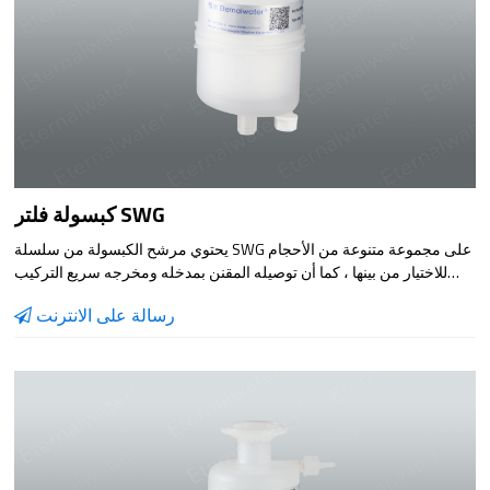
كبسولة فلتر SWG
يحتوي مرشح الكبسولة من سلسلة SWG على مجموعة متنوعة من الأحجام
للاختيار من بينها ، كما أن توصيله المقنن بمدخله ومخرجه سريع التركيب
وسهل الاستخدام. يمكن تكوين عنصر المرشح الداخلي وفقًا لخصائص مادة
رسالة على الانترنت
المرشح ومواد الغشاء المناسبة ، والتي لها نطاق واسع جدًا من قابلية
التطبيق ، وهي مناسبة بشكل خاص لترشيح الجرعات الصغيرة من مادة
السائل