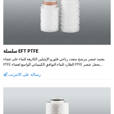
سلسلة EFT PTFE
يعتمد عنصر مرشح متعدد رباعي فلورو الإيثيلين الكارهة للماء على غشاء
PTFE الطارد للماء.التوافق الكيميائي الواسع لغشاء PTFE يجعل عنصر
المرشح مناسبًا لتعقيم وترشيح المذيبات القوية ، والسوائل القوية المسببة
رسالة على الانترنت
للتآكل ، والسوائل المؤكسدة القوية.