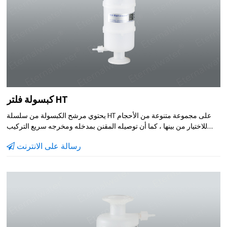
كبسولة فلتر HT
يحتوي مرشح الكبسولة من سلسلة HT على مجموعة متنوعة من الأحجام
للاختيار من بينها ، كما أن توصيله المقنن بمدخله ومخرجه سريع التركيب
وسهل الاستخدام. يمكن تكوين عنصر المرشح الداخلي وفقًا لخصائص مادة
رسالة على الانترنت
المرشح ومواد الغشاء المناسبة ، والتي لها نطاق واسع جدًا من قابلية
التطبيق ، وهي مناسبة بشكل خاص لترشيح الجرعات الصغيرة من مادة
السائل