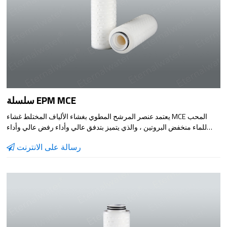
سلسلة EPM MCE
يعتمد عنصر المرشح المطوي بغشاء الألياف المختلط غشاء MCE المحب
للماء منخفض البروتين ، والذي يتميز بتدفق عالي وأداء رفض عالي وأداء
منخفض لامتصاص البروتين. اختبار السلامة قبل مغادرة المصنع لضمان جودة
رسالة على الانترنت
المنتج