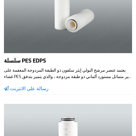
سلسلة PES EDPS
يعتمد عنصر مرشح البولي إيثر سلفون ذو الطبقة المزدوجة المعقمة على
غشاء PES غير متماثل مستورد ألماني ذو طبقة مزدوجة ، والذي يتميز بتدفق
عالي وعمر طويل ونقطة فقاعية عالية وأداء رفض عالي. يتميز عنصر
رسالة على الانترنت
المرشح بمقاومة جيدة للحرارة ويمكن تعقيمه بالبخار عدة مرات